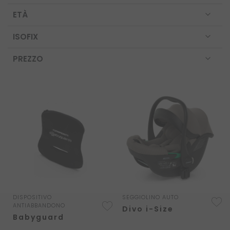
ETÀ
ISOFIX
PREZZO
DISPOSITIVO
SEGGIOLINO AUTO
A
AGGIUNGI
ANTIABBANDONO
Divo i-Size
A
ALLA
Babyguard
L
LISTA