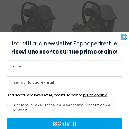
D
DESIDERI
Iscriviti alla newsletter Foppapedretti e
ricevi uno sconto sul tuo primo ordine!
SEGGIOLINO AUTO
SEGGIOLINO AUTO
AGGIUNGI
A
Disk infant i-Size
Disk Infant i-Size
ALLA
A
Commander
TicToc
LISTA
L
DESIDERI
D
Iscrivendoti alla newsletter, accetti la nostra
privacy policy
.
Dichiaro di aver letto ed accettato l'Informativa
privacy.
ISCRIVITI