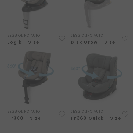
SEGGIOLINO AUTO
SEGGIOLINO AUTO
AGGIUNGI
A
Logik i-Size
Disk Grow i-Size
ALLA
A
LISTA
L
DESIDERI
D
SEGGIOLINO AUTO
SEGGIOLINO AUTO
AGGIUNGI
A
FP360 i-Size
FP360 Quick i-Size
ALLA
A
LISTA
L
DESIDERI
D